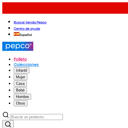
Buscar tienda Pepco
Centro de ayuda
Español
Folleto
Colecciones
Infantil
Mujer
Casa
Bebé
Hombre
Otros