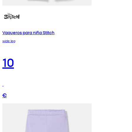
Vaqueros para niña Stitch
wide leg
10
€