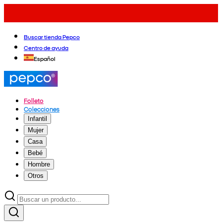
Buscar tienda Pepco
Centro de ayuda
Español
Folleto
Colecciones
Infantil
Mujer
Casa
Bebé
Hombre
Otros