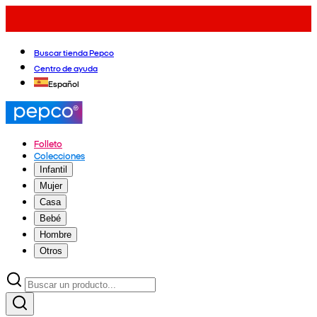
Buscar tienda Pepco
Centro de ayuda
Español
Folleto
Colecciones
Infantil
Mujer
Casa
Bebé
Hombre
Otros