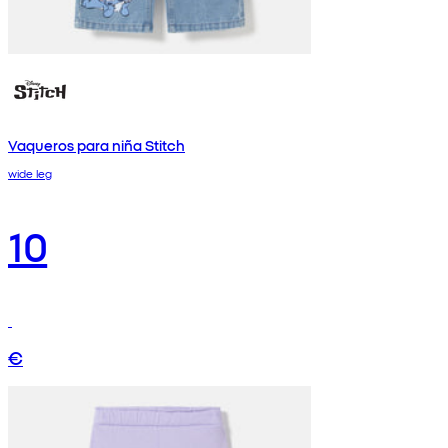
Vaqueros para niña Stitch
wide leg
10
€