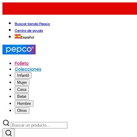
Buscar tienda Pepco
Centro de ayuda
Español
Folleto
Colecciones
Infantil
Mujer
Casa
Bebé
Hombre
Otros