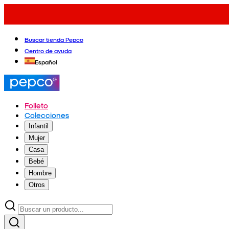
Buscar tienda Pepco
Centro de ayuda
Español
Folleto
Colecciones
Infantil
Mujer
Casa
Bebé
Hombre
Otros