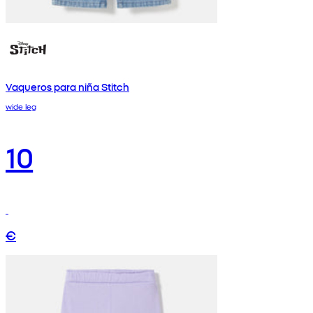
Vaqueros para niña Stitch
wide leg
10
€