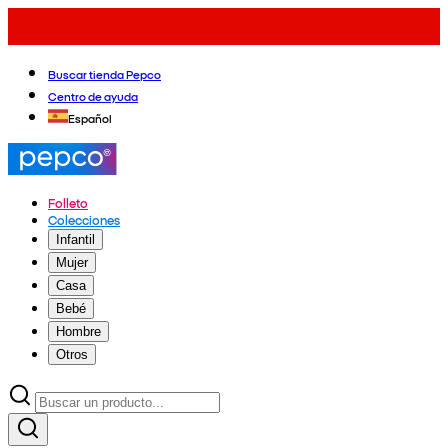
Buscar tienda Pepco
Centro de ayuda
Español
Folleto
Colecciones
Infantil
Mujer
Casa
Bebé
Hombre
Otros