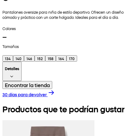
Pantalones oversize para niña de estilo deportivo. Ofrecen un diseño
cómodo y práctico con un corte holgado. Ideales para el día a día.
Colores
Tamaños
134
140
146
152
158
164
170
Detalles
Encontrar la tienda
30 días para devolver
Productos que te podrían gustar