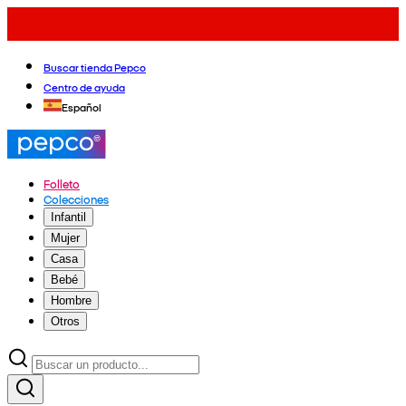
Buscar tienda Pepco
Centro de ayuda
Español
Folleto
Colecciones
Infantil
Mujer
Casa
Bebé
Hombre
Otros