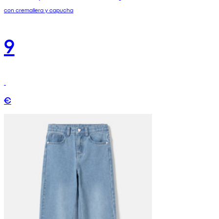
con cremallera y capucha
9
€