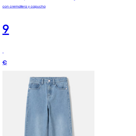
con cremallera y capucha
9
€