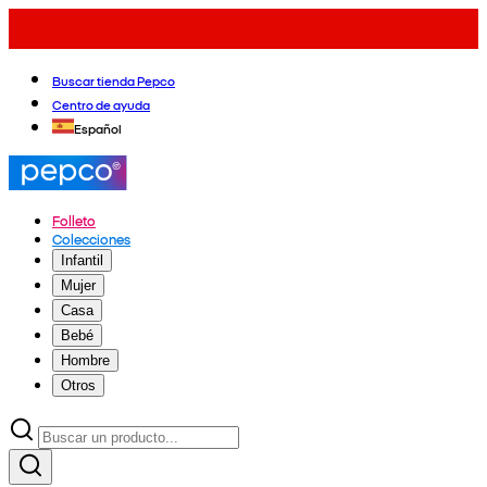
Buscar tienda Pepco
Centro de ayuda
Español
Folleto
Colecciones
Infantil
Mujer
Casa
Bebé
Hombre
Otros