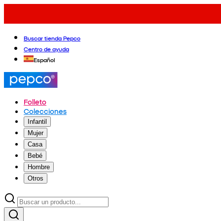
Buscar tienda Pepco
Centro de ayuda
Español
Folleto
Colecciones
Infantil
Mujer
Casa
Bebé
Hombre
Otros