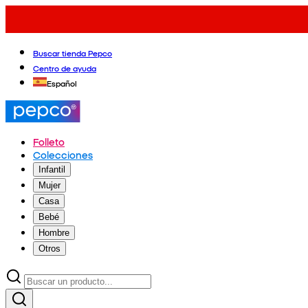
Buscar tienda Pepco
Centro de ayuda
Español
Folleto
Colecciones
Infantil
Mujer
Casa
Bebé
Hombre
Otros