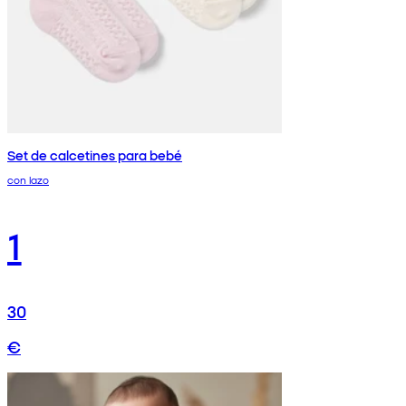
Set de calcetines para bebé
con lazo
1
30
€