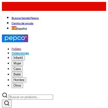
Buscar tienda Pepco
Centro de ayuda
Español
Folleto
Colecciones
Infantil
Mujer
Casa
Bebé
Hombre
Otros