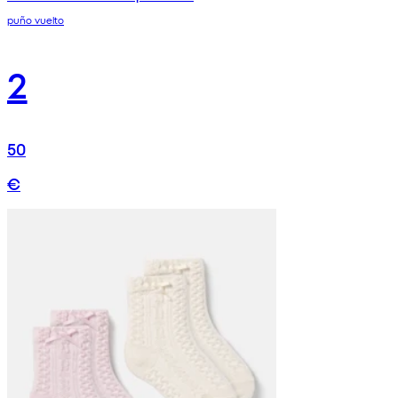
puño vuelto
2
50
€