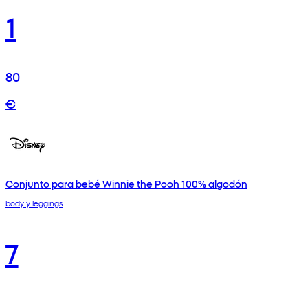
1
80
€
Conjunto para bebé Winnie the Pooh 100% algodón
body y leggings
7