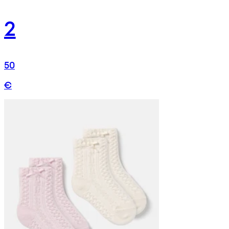
2
50
€