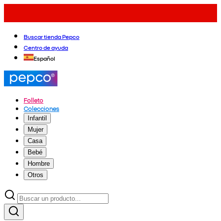
Buscar tienda Pepco
Centro de ayuda
Español
Folleto
Colecciones
Infantil
Mujer
Casa
Bebé
Hombre
Otros