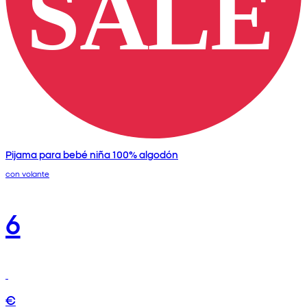
Pijama para bebé niña 100% algodón
con volante
6
€