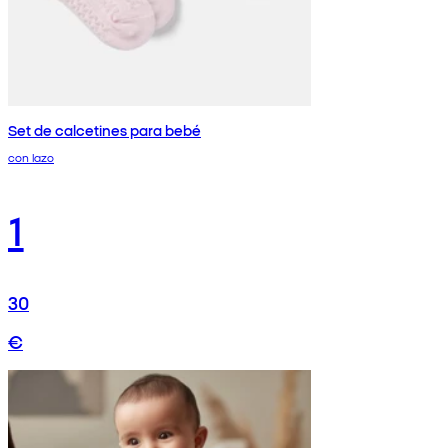
Set de calcetines para bebé
con lazo
1
30
€