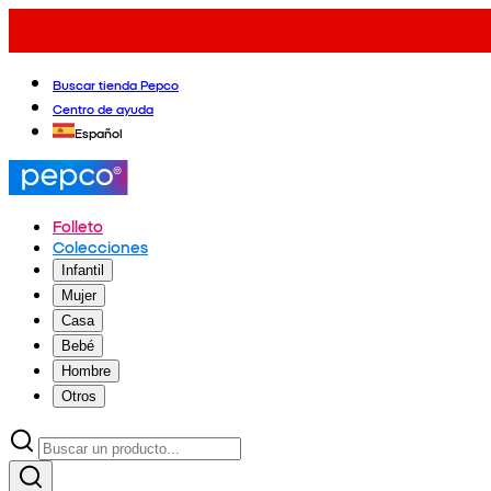
Buscar tienda Pepco
Centro de ayuda
Español
Folleto
Colecciones
Infantil
Mujer
Casa
Bebé
Hombre
Otros