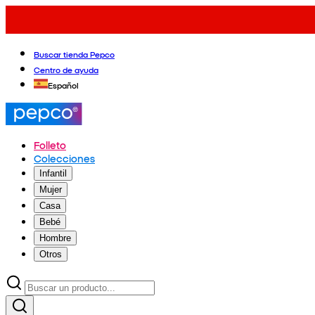
Buscar tienda Pepco
Centro de ayuda
Español
Folleto
Colecciones
Infantil
Mujer
Casa
Bebé
Hombre
Otros