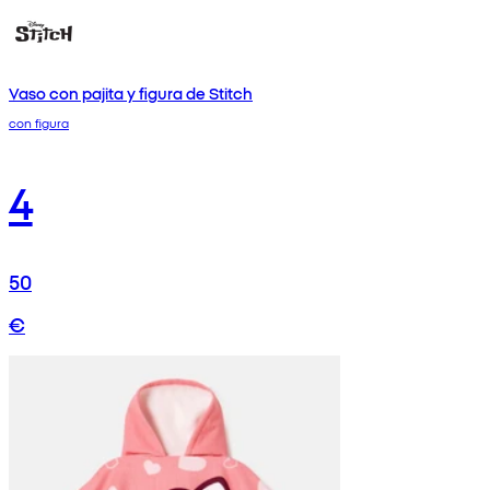
Vaso con pajita y figura de Stitch
con figura
4
50
€