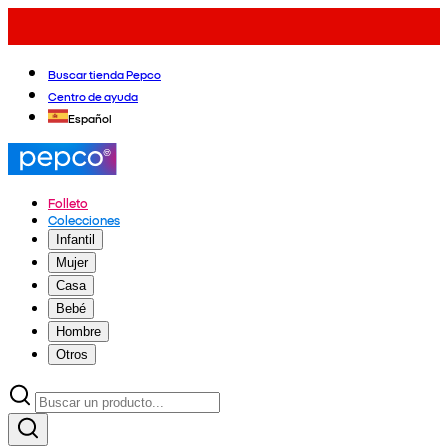
Buscar tienda Pepco
Centro de ayuda
Español
Folleto
Colecciones
Infantil
Mujer
Casa
Bebé
Hombre
Otros