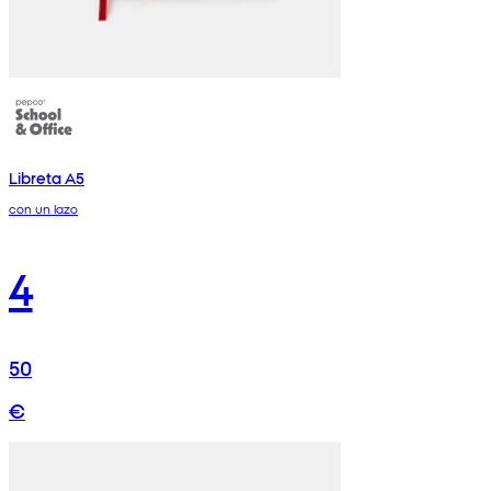
Libreta A5
con un lazo
4
50
€