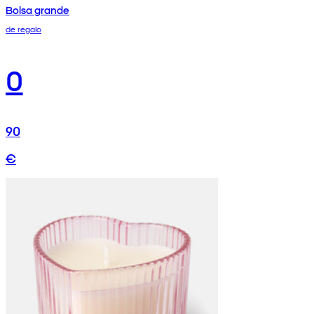
Bolsa grande
de regalo
0
90
€