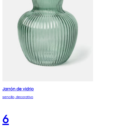
Jarrón de vidrio
sencillo, decorativo
6