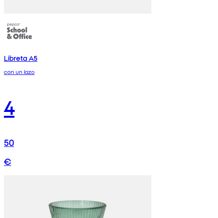
Libreta A5
con un lazo
4
50
€