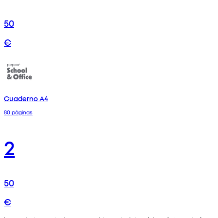
50
€
Cuaderno A4
80 páginas
2
50
€