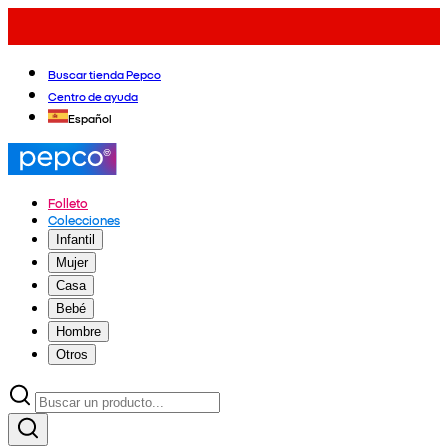
Buscar tienda Pepco
Centro de ayuda
Español
Folleto
Colecciones
Infantil
Mujer
Casa
Bebé
Hombre
Otros