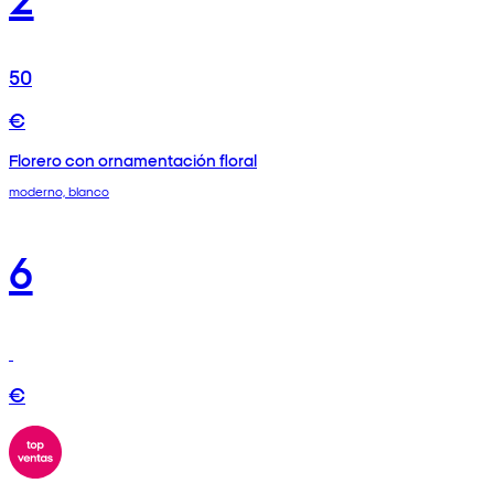
50
€
Florero con ornamentación floral
moderno, blanco
6
€