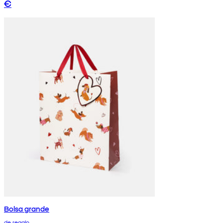
€
Bolsa grande
de regalo