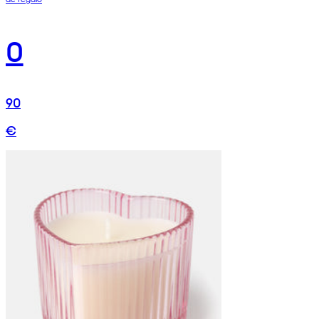
0
90
€