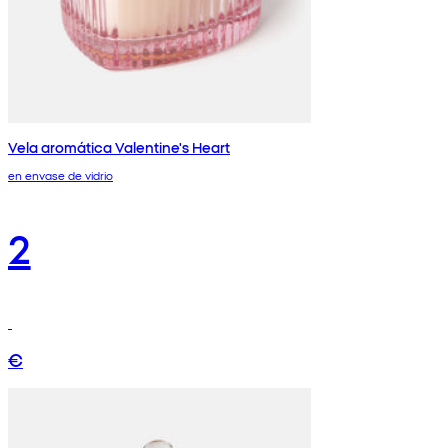
Vela aromática Valentine's Heart
en envase de vidrio
2
€