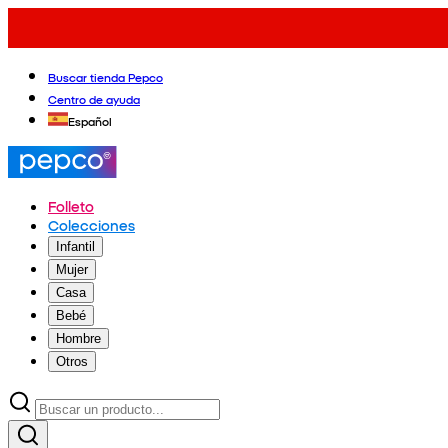
Buscar tienda Pepco
Centro de ayuda
Español
Folleto
Colecciones
Infantil
Mujer
Casa
Bebé
Hombre
Otros