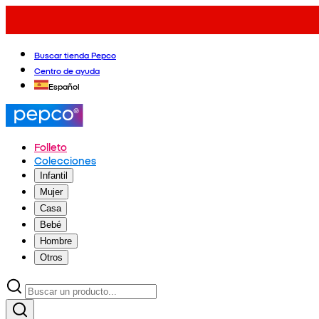
Buscar tienda Pepco
Centro de ayuda
Español
Folleto
Colecciones
Infantil
Mujer
Casa
Bebé
Hombre
Otros