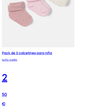
Pack de 3 calcetines para niña
puño vuelto
2
50
€