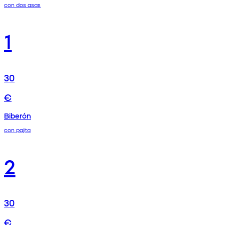
con dos asas
1
30
€
Biberón
con pajita
2
30
€