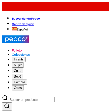
Buscar tienda Pepco
Centro de ayuda
Español
Folleto
Colecciones
Infantil
Mujer
Casa
Bebé
Hombre
Otros