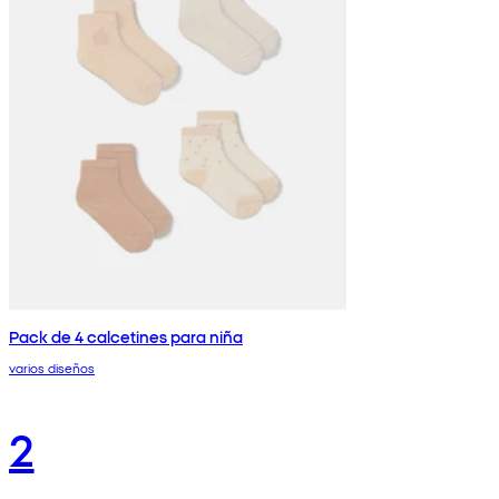
Pack de 4 calcetines para niña
varios diseños
2