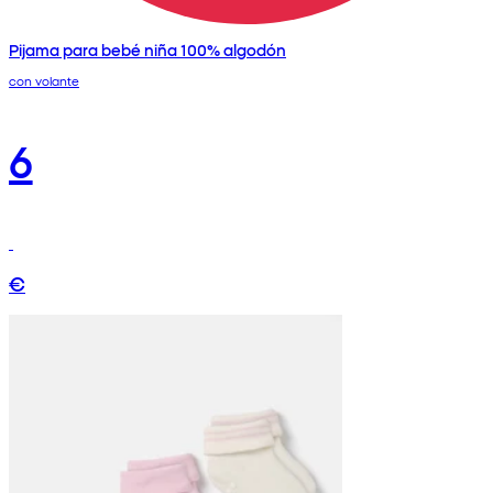
Pijama para bebé niña 100% algodón
con volante
6
€