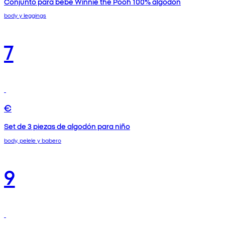
Conjunto para bebé Winnie the Pooh 100% algodón
body y leggings
7
€
Set de 3 piezas de algodón para niño
body, pelele y babero
9