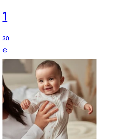
1
30
€