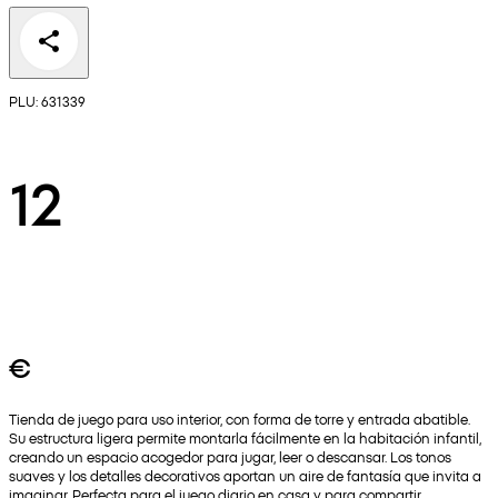
PLU: 631339
12
€
Tienda de juego para uso interior, con forma de torre y entrada abatible.
Su estructura ligera permite montarla fácilmente en la habitación infantil,
creando un espacio acogedor para jugar, leer o descansar. Los tonos
suaves y los detalles decorativos aportan un aire de fantasía que invita a
imaginar. Perfecta para el juego diario en casa y para compartir