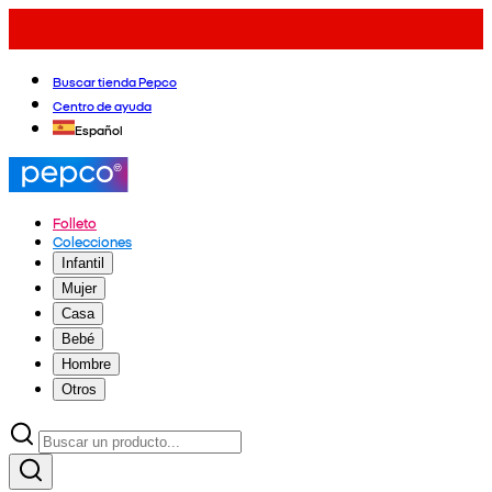
Buscar tienda Pepco
Centro de ayuda
Español
Folleto
Colecciones
Infantil
Mujer
Casa
Bebé
Hombre
Otros