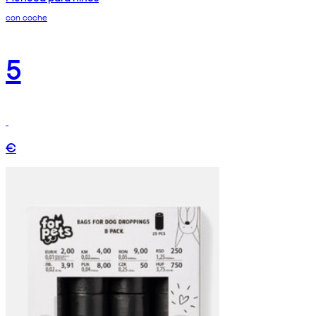
con coche
5
€