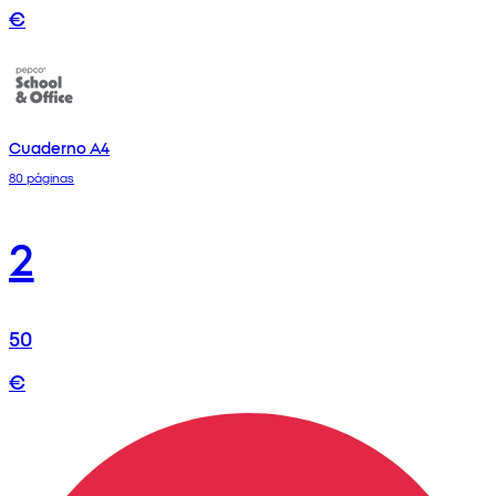
€
Cuaderno A4
80 páginas
2
50
€