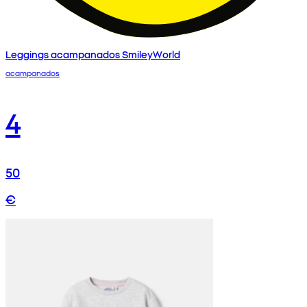
Leggings acampanados SmileyWorld
acampanados
4
50
€