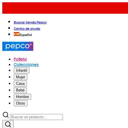
Buscar tienda Pepco
Centro de ayuda
Español
Folleto
Colecciones
Infantil
Mujer
Casa
Bebé
Hombre
Otros