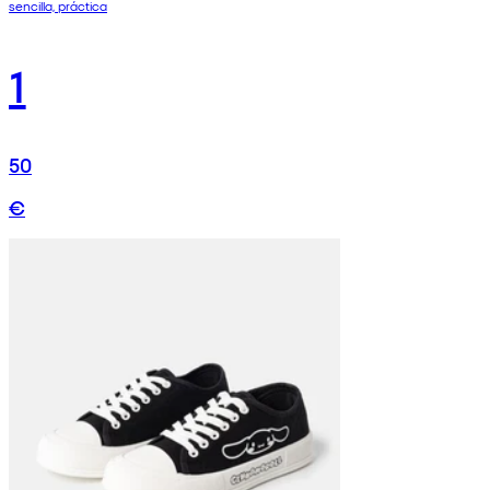
sencilla, práctica
1
50
€