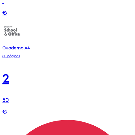
€
Cuaderno A4
80 páginas
2
50
€