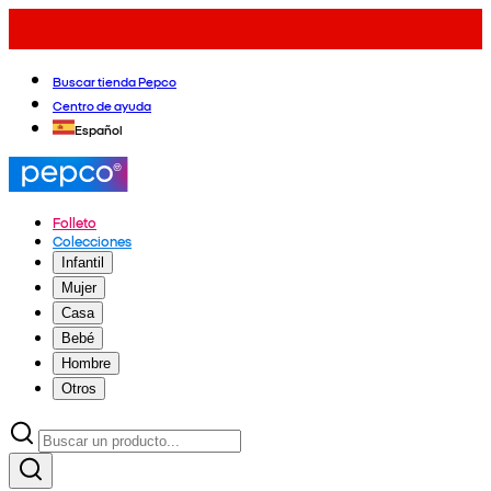
Buscar tienda Pepco
Centro de ayuda
Español
Folleto
Colecciones
Infantil
Mujer
Casa
Bebé
Hombre
Otros