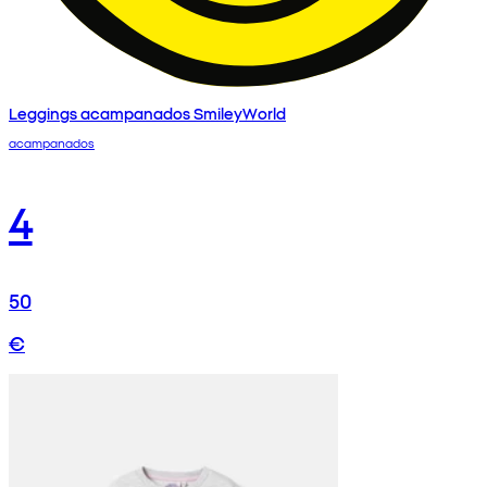
Leggings acampanados SmileyWorld
acampanados
4
50
€