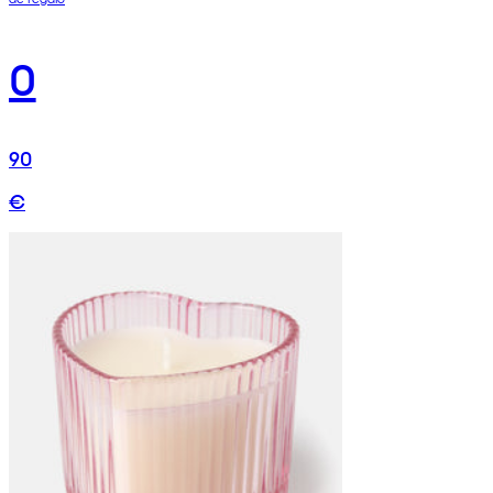
0
90
€