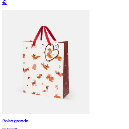
€
Bolsa grande
de regalo