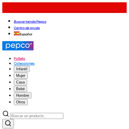
Buscar tienda Pepco
Centro de ayuda
Español
Folleto
Colecciones
Infantil
Mujer
Casa
Bebé
Hombre
Otros