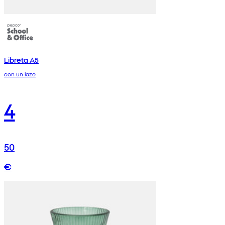
Libreta A5
con un lazo
4
50
€