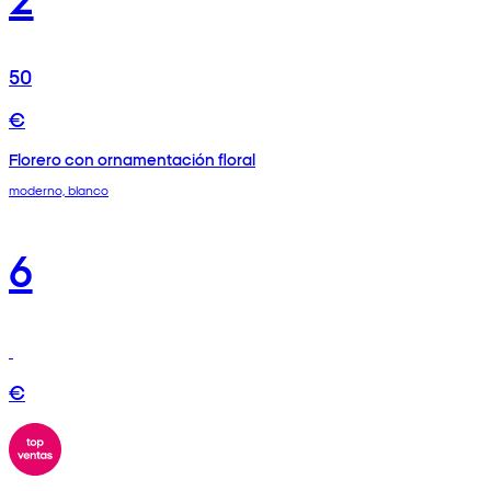
50
€
Florero con ornamentación floral
moderno, blanco
6
€