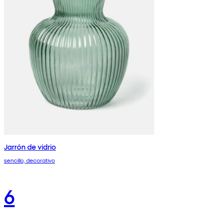
Jarrón de vidrio
sencillo, decorativo
6