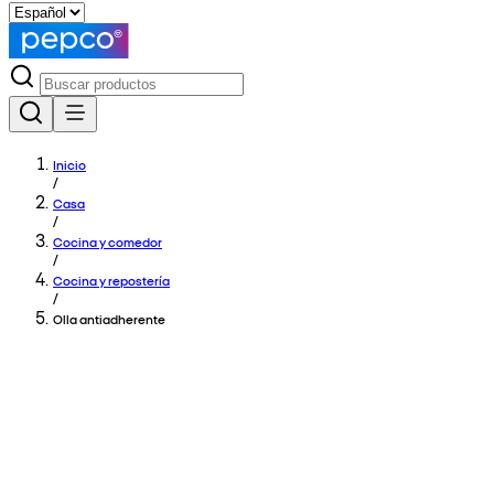
Inicio
/
Casa
/
Cocina y comedor
/
Cocina y repostería
/
Olla antiadherente