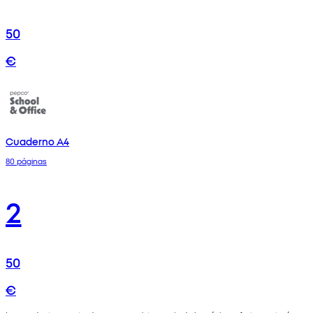
50
€
Cuaderno A4
80 páginas
2
50
€