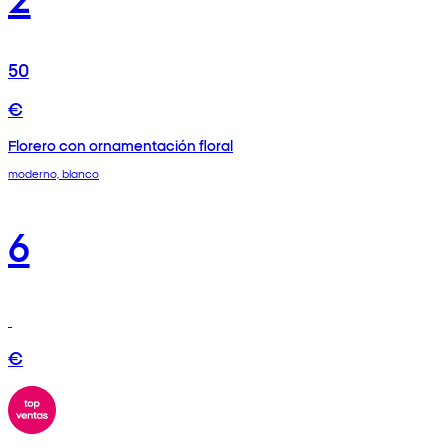
50
€
Florero con ornamentación floral
moderno, blanco
6
€