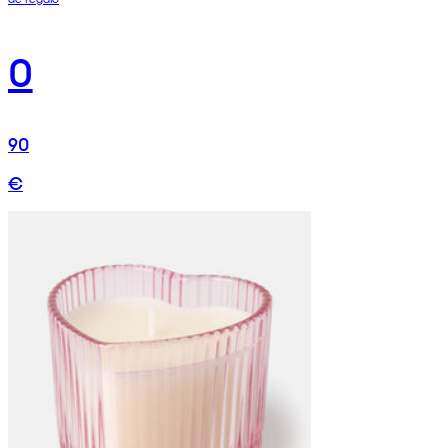
0
90
€