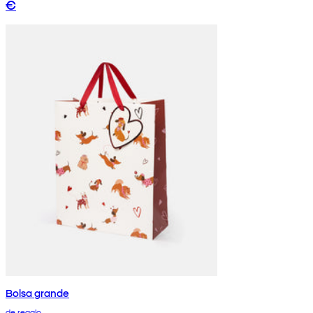
€
Bolsa grande
de regalo