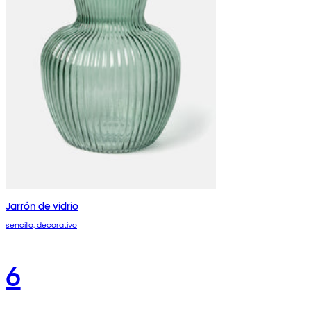
Jarrón de vidrio
sencillo, decorativo
6