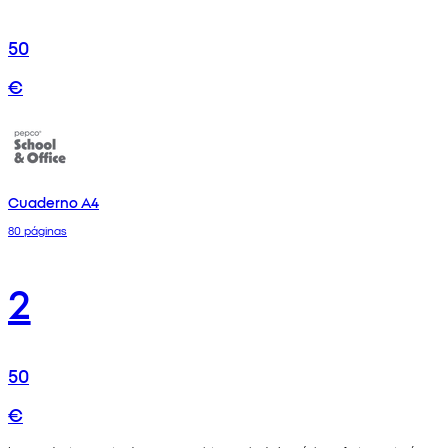
50
€
Cuaderno A4
80 páginas
2
50
€