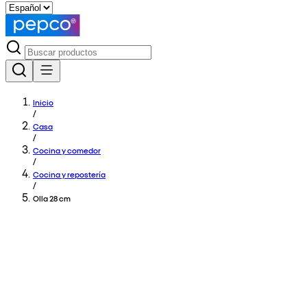
Inicio
/
Casa
/
Cocina y comedor
/
Cocina y repostería
/
Olla 28 cm