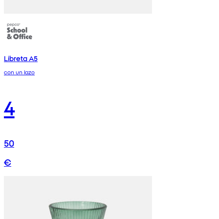
Libreta A5
con un lazo
4
50
€