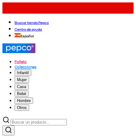
Buscar tienda Pepco
Centro de ayuda
Español
Folleto
Colecciones
Infantil
Mujer
Casa
Bebé
Hombre
Otros