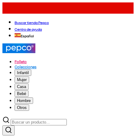
Buscar tienda Pepco
Centro de ayuda
Español
Folleto
Colecciones
Infantil
Mujer
Casa
Bebé
Hombre
Otros