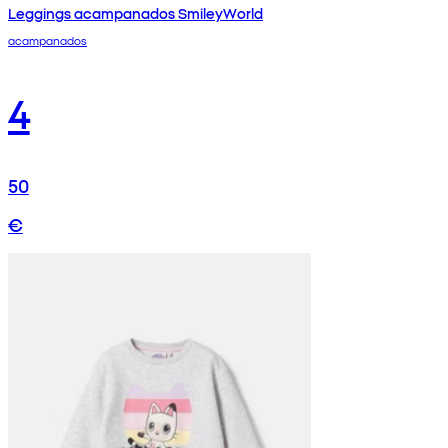
Leggings acampanados SmileyWorld
acampanados
4
50
€