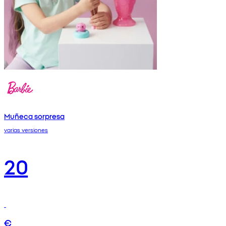
Muñeca sorpresa
varias versiones
20
€