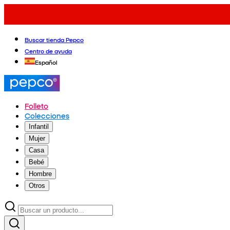
Buscar tienda Pepco
Centro de ayuda
Español
Folleto
Colecciones
Infantil
Mujer
Casa
Bebé
Hombre
Otros