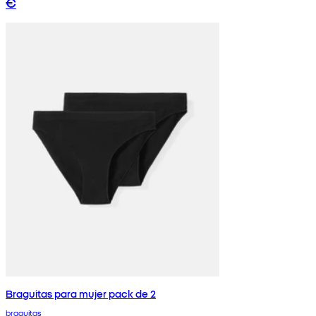
€
Braguitas para mujer pack de 2
braguitas