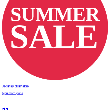
Jeansy damskie
typu mom jeans