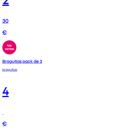
30
€
Braguitas pack de 3
braguitas
4
€