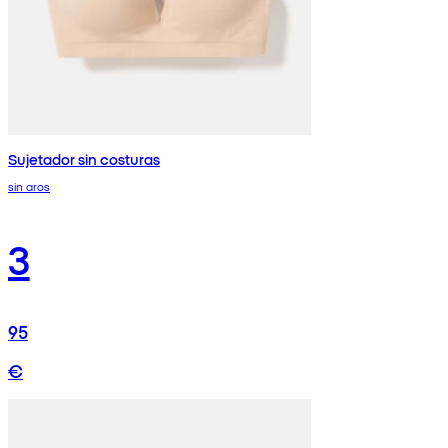
Sujetador sin costuras
sin aros
3
95
€