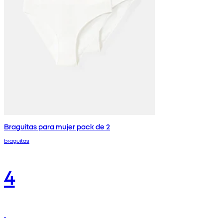
Braguitas para mujer pack de 2
braguitas
4