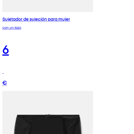
Sujetador de sujeción para mujer
con un lazo
6
€