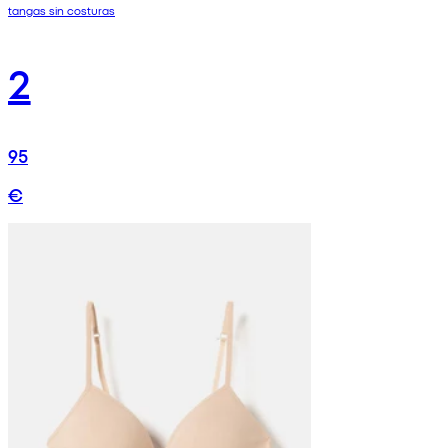
tangas sin costuras
2
95
€