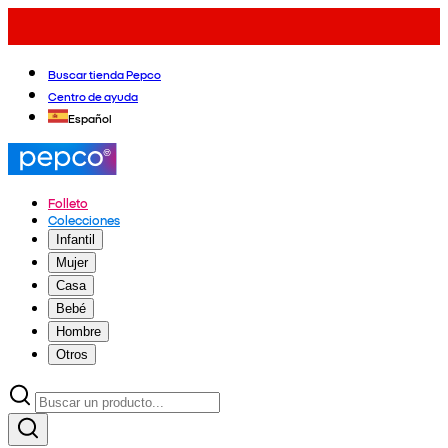
Buscar tienda Pepco
Centro de ayuda
Español
Folleto
Colecciones
Infantil
Mujer
Casa
Bebé
Hombre
Otros