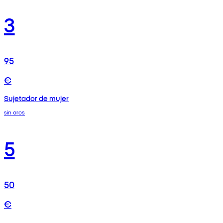
3
95
€
Sujetador de mujer
sin aros
5
50
€