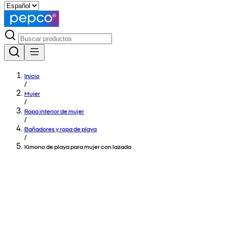
Inicio
/
Mujer
/
Ropa interior de mujer
/
Bañadores y ropa de playa
/
Kimono de playa para mujer con lazada