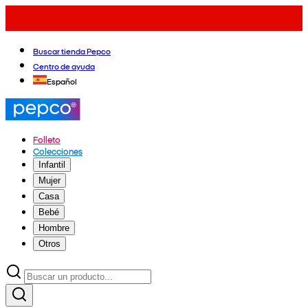
Buscar tienda Pepco
Centro de ayuda
Español
Folleto
Colecciones
Infantil
Mujer
Casa
Bebé
Hombre
Otros