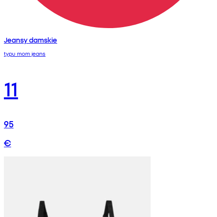
Jeansy damskie
typu mom jeans
11
95
€