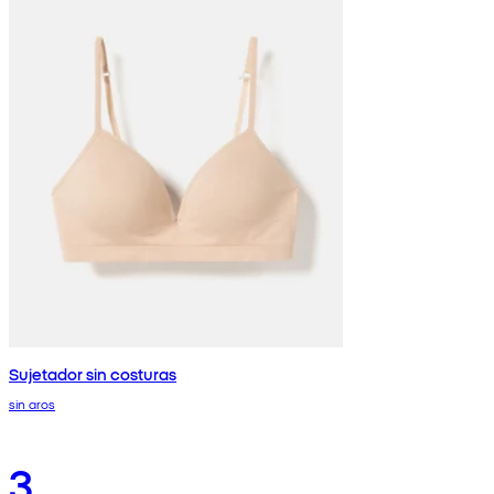
Sujetador sin costuras
sin aros
3