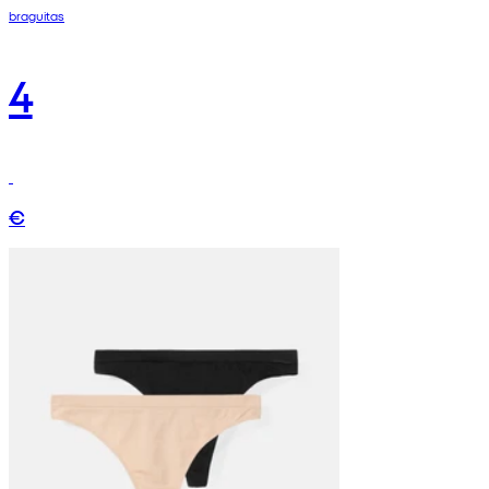
braguitas
4
€