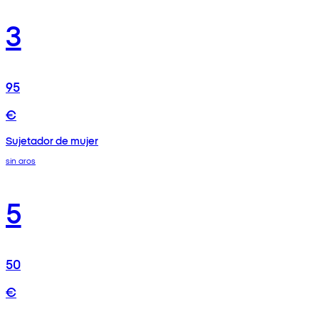
3
95
€
Sujetador de mujer
sin aros
5
50
€