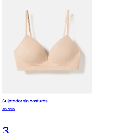
Sujetador sin costuras
sin aros
3