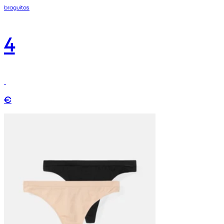
braguitas
4
€