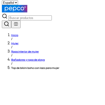
Inicio
/
Mujer
/
Ropa interior de mujer
/
Bañadores y ropa de playa
/
Top de bikini boho con lazo para mujer