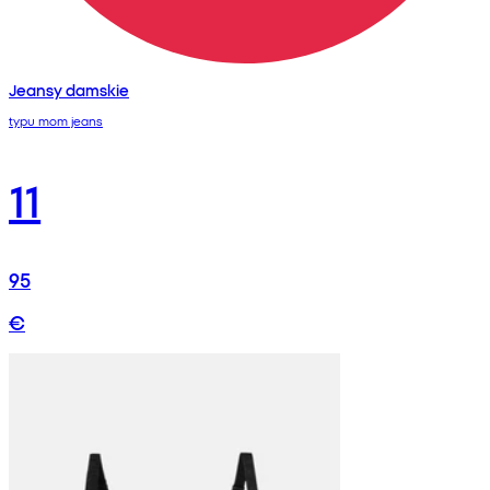
Jeansy damskie
typu mom jeans
11
95
€