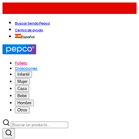
Buscar tienda Pepco
Centro de ayuda
Español
Folleto
Colecciones
Infantil
Mujer
Casa
Bebé
Hombre
Otros