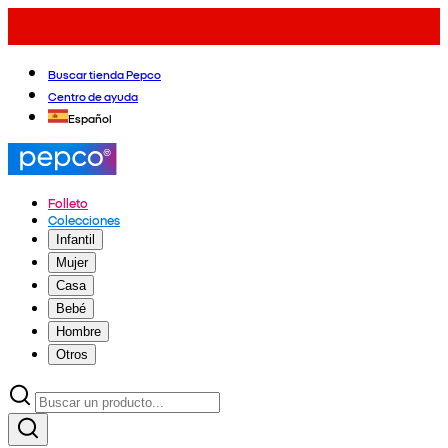
Buscar tienda Pepco
Centro de ayuda
Español
Folleto
Colecciones
Infantil
Mujer
Casa
Bebé
Hombre
Otros