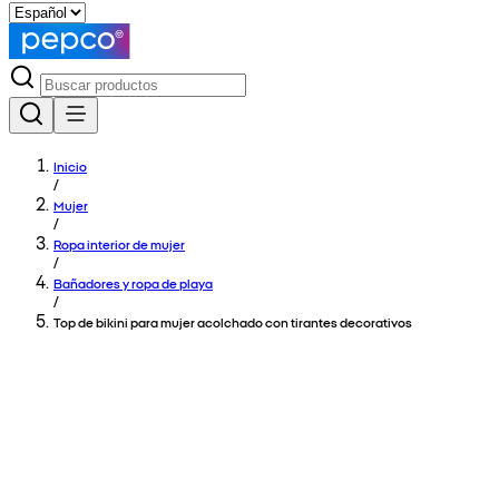
Inicio
/
Mujer
/
Ropa interior de mujer
/
Bañadores y ropa de playa
/
Top de bikini para mujer acolchado con tirantes decorativos