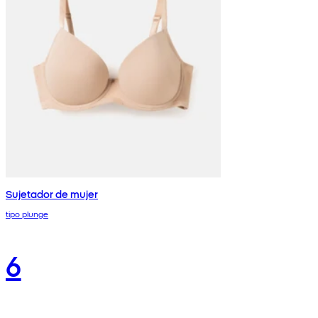
Sujetador de mujer
tipo plunge
6