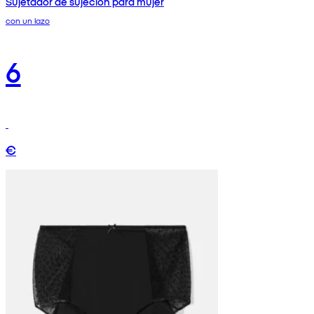
Sujetador de sujeción para mujer
con un lazo
6
€