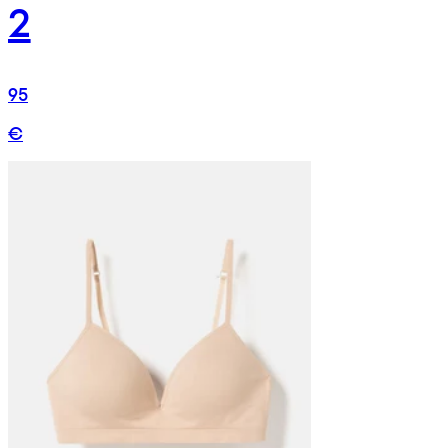
2
95
€