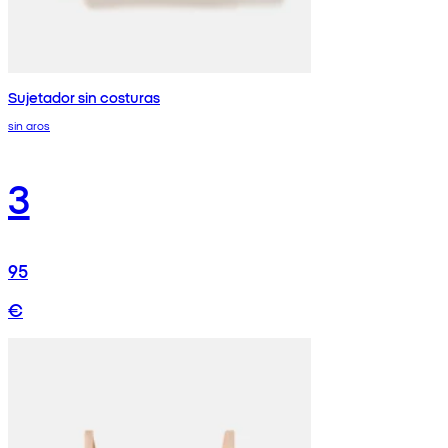
Sujetador sin costuras
sin aros
3
95
€