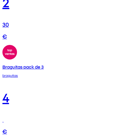
2
30
€
Braguitas pack de 3
braguitas
4
€