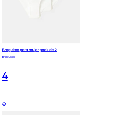
Braguitas para mujer pack de 2
braguitas
4
€