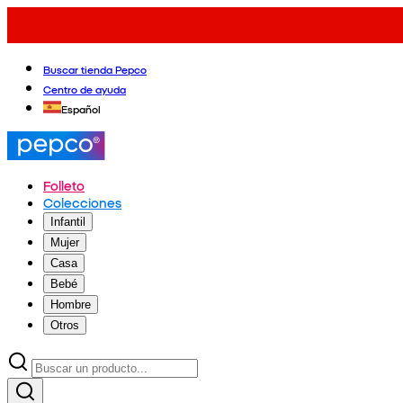
Buscar tienda Pepco
Centro de ayuda
Español
Folleto
Colecciones
Infantil
Mujer
Casa
Bebé
Hombre
Otros