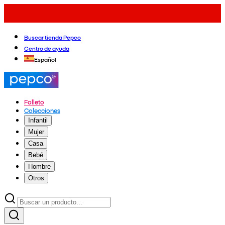
Buscar tienda Pepco
Centro de ayuda
Español
Folleto
Colecciones
Infantil
Mujer
Casa
Bebé
Hombre
Otros