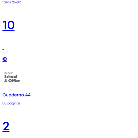
tallas 25-32
10
€
Cuaderno A4
80 páginas
2