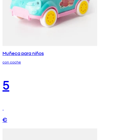
Muñeca para niños
con coche
5
€