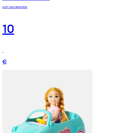
con accesorios
10
€