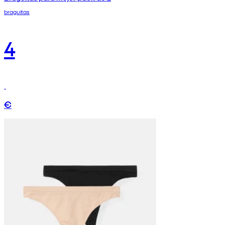
braguitas
4
€