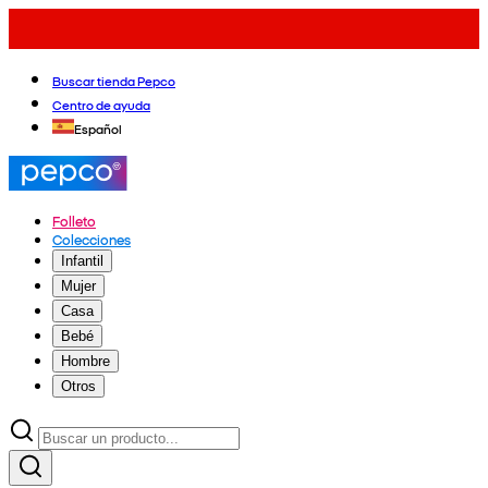
Buscar tienda Pepco
Centro de ayuda
Español
Folleto
Colecciones
Infantil
Mujer
Casa
Bebé
Hombre
Otros