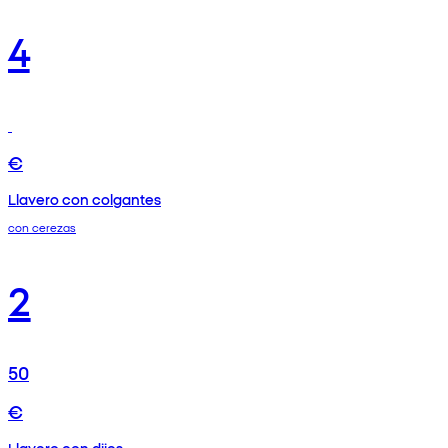
4
€
Llavero con colgantes
con cerezas
2
50
€
Llavero con dijes