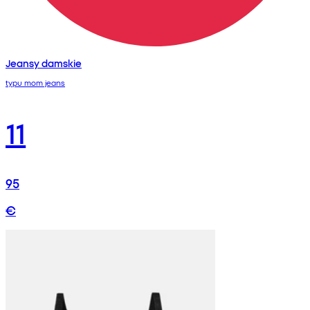
Jeansy damskie
typu mom jeans
11
95
€