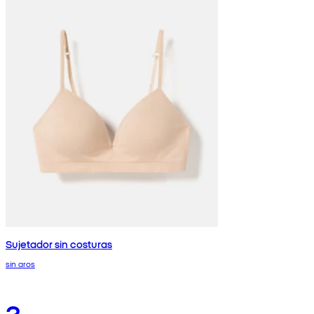
Sujetador sin costuras
sin aros
3