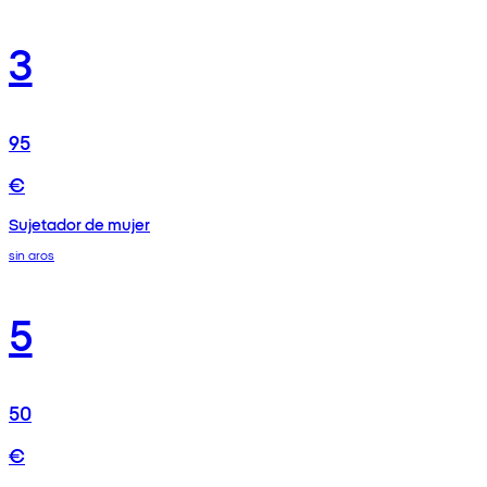
3
95
€
Sujetador de mujer
sin aros
5
50
€