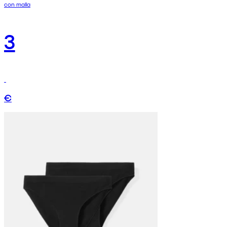
con malla
3
€