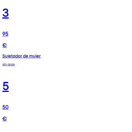
3
95
€
Sujetador de mujer
sin aros
5
50
€