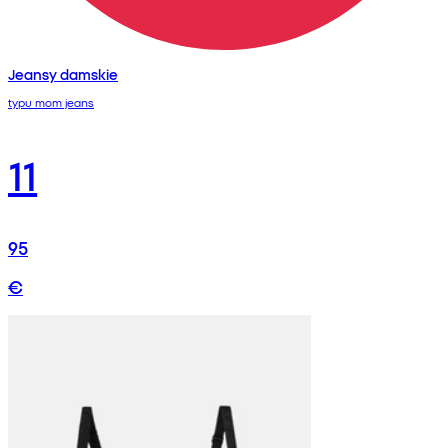
Jeansy damskie
typu mom jeans
11
95
€