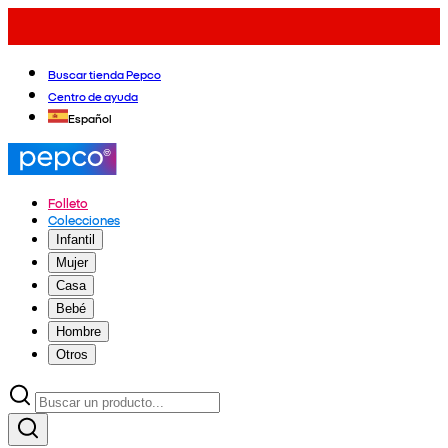
Buscar tienda Pepco
Centro de ayuda
Español
Folleto
Colecciones
Infantil
Mujer
Casa
Bebé
Hombre
Otros