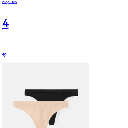
braguitas
4
€