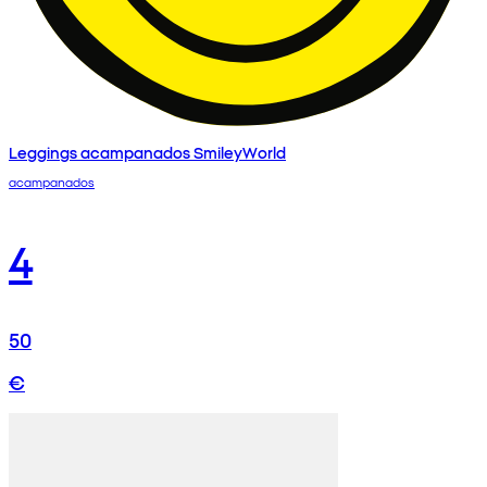
Leggings acampanados SmileyWorld
acampanados
4
50
€