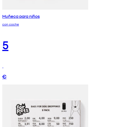
Muñeca para niños
con coche
5
€