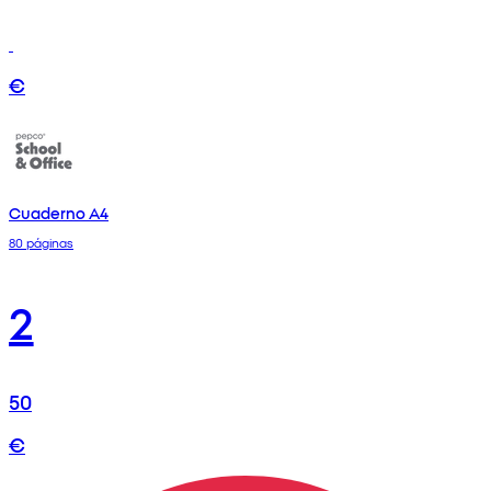
€
Cuaderno A4
80 páginas
2
50
€