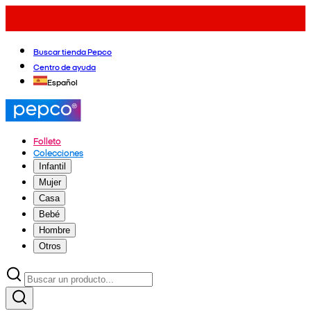
Buscar tienda Pepco
Centro de ayuda
Español
Folleto
Colecciones
Infantil
Mujer
Casa
Bebé
Hombre
Otros