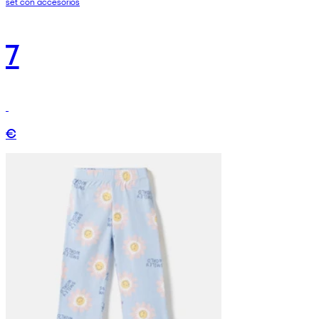
set con accesorios
7
€