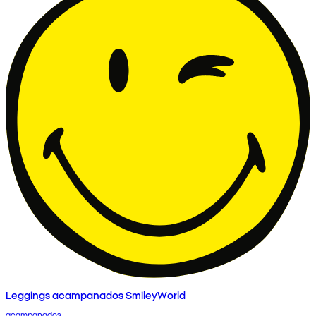
Leggings acampanados SmileyWorld
acampanados