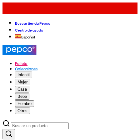
Buscar tienda Pepco
Centro de ayuda
Español
Folleto
Colecciones
Infantil
Mujer
Casa
Bebé
Hombre
Otros