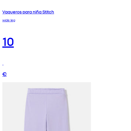
Vaqueros para niña Stitch
wide leg
10
€