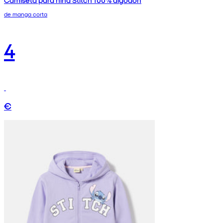
de manga corta
4
€