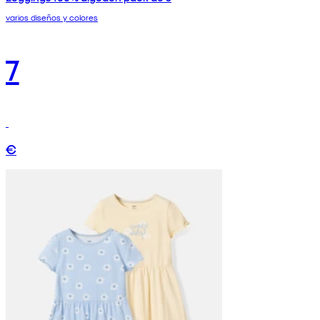
varios diseños y colores
7
€