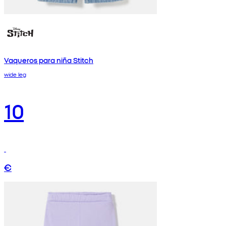
Vaqueros para niña Stitch
wide leg
10
€