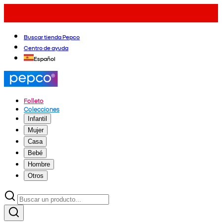
Buscar tienda Pepco
Centro de ayuda
Español
Folleto
Colecciones
Infantil
Mujer
Casa
Bebé
Hombre
Otros