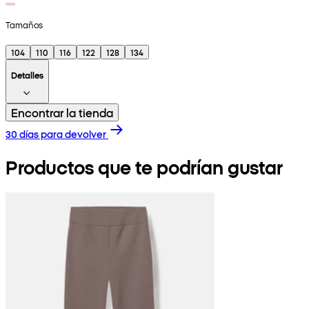
Tamaños
104
110
116
122
128
134
Detalles
Encontrar la tienda
30 días para devolver
Productos que te podrían gustar