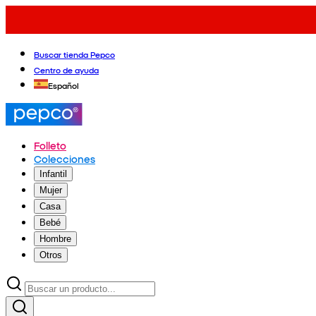
Buscar tienda Pepco
Centro de ayuda
Español
Folleto
Colecciones
Infantil
Mujer
Casa
Bebé
Hombre
Otros