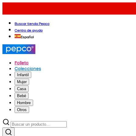
Buscar tienda Pepco
Centro de ayuda
Español
Folleto
Colecciones
Infantil
Mujer
Casa
Bebé
Hombre
Otros