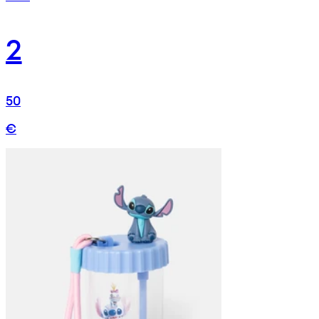
2
50
€