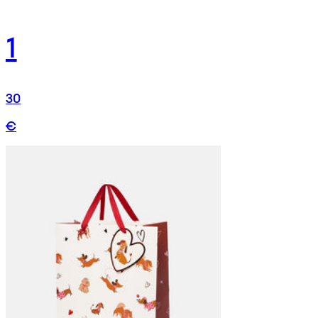
1
30
€