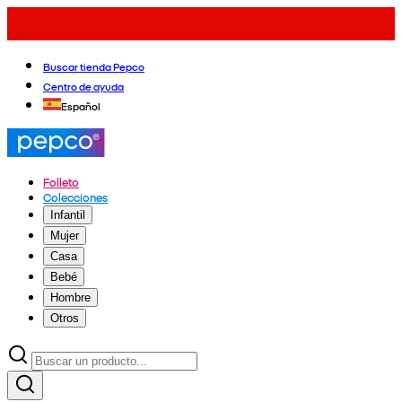
Buscar tienda Pepco
Centro de ayuda
Español
Folleto
Colecciones
Infantil
Mujer
Casa
Bebé
Hombre
Otros