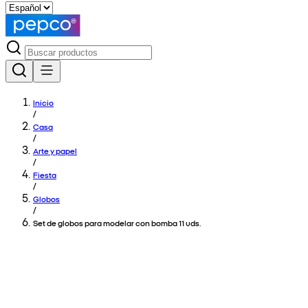
Inicio
/
Casa
/
Arte y papel
/
Fiesta
/
Globos
/
Set de globos para modelar con bomba 11 uds.