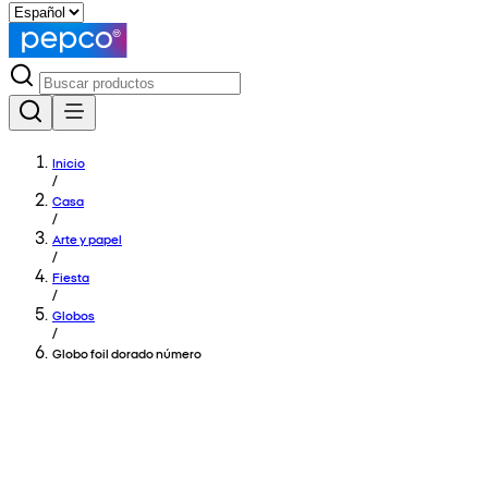
Inicio
/
Casa
/
Arte y papel
/
Fiesta
/
Globos
/
Globo foil dorado número