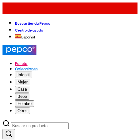
Buscar tienda Pepco
Centro de ayuda
Español
Folleto
Colecciones
Infantil
Mujer
Casa
Bebé
Hombre
Otros