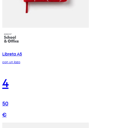
Libreta A5
con un lazo
4
50
€