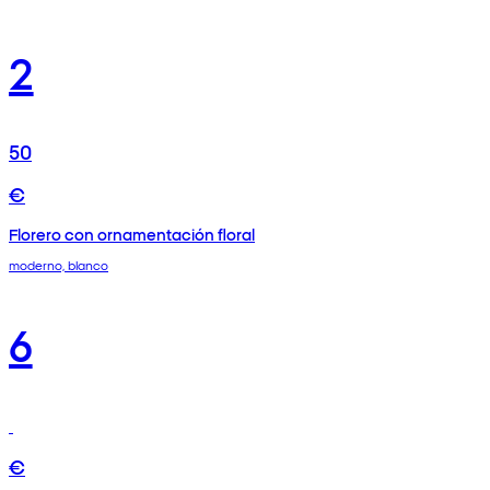
2
50
€
Florero con ornamentación floral
moderno, blanco
6
€