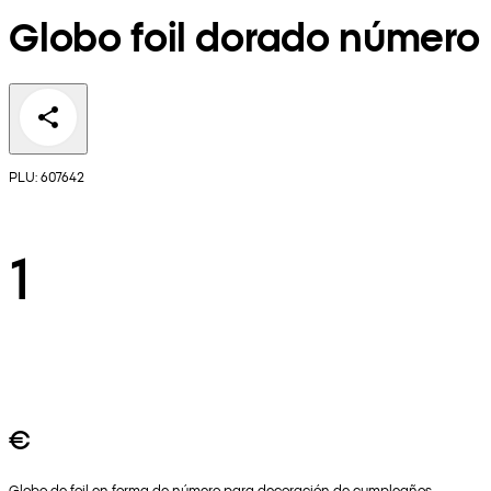
Globo foil dorado número
PLU: 607642
1
€
Globo de foil en forma de número para decoración de cumpleaños,