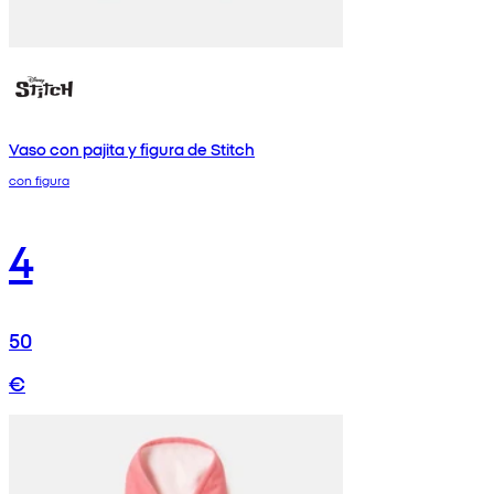
Vaso con pajita y figura de Stitch
con figura
4
50
€