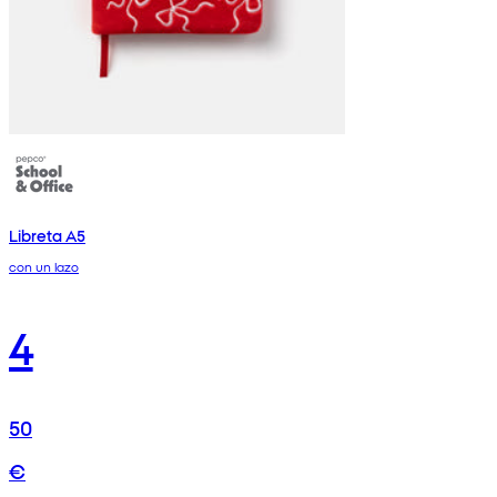
Libreta A5
con un lazo
4
50
€