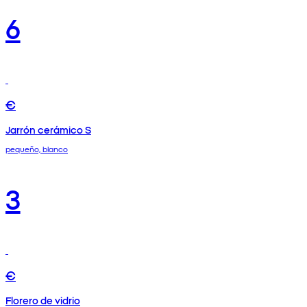
6
€
Jarrón cerámico S
pequeño, blanco
3
€
Florero de vidrio