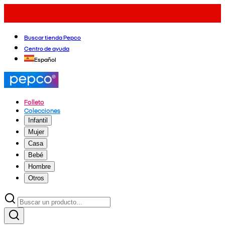
Buscar tienda Pepco
Centro de ayuda
Español
Folleto
Colecciones
Infantil
Mujer
Casa
Bebé
Hombre
Otros