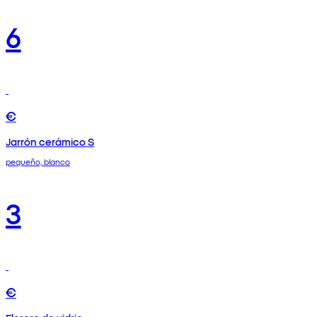
6
€
Jarrón cerámico S
pequeño, blanco
3
€