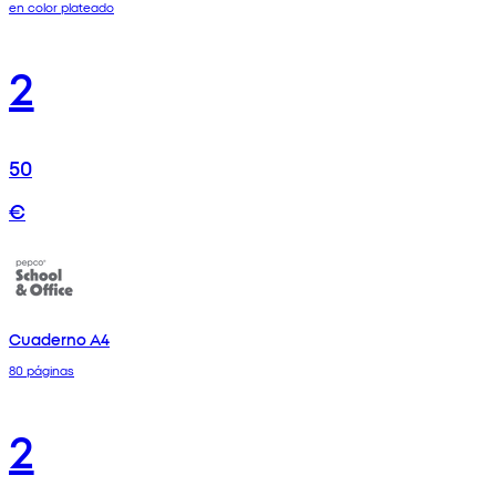
en color plateado
2
50
€
Cuaderno A4
80 páginas
2