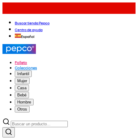
Buscar tienda Pepco
Centro de ayuda
Español
Folleto
Colecciones
Infantil
Mujer
Casa
Bebé
Hombre
Otros