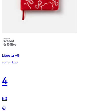
Libreta A5
con un lazo
4
50
€