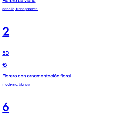
Florero de vidrio
sencillo, transparente
2
50
€
Florero con ornamentación floral
moderno, blanco
6