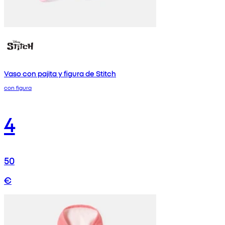
Vaso con pajita y figura de Stitch
con figura
4
50
€