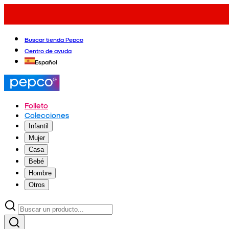
Buscar tienda Pepco
Centro de ayuda
Español
Folleto
Colecciones
Infantil
Mujer
Casa
Bebé
Hombre
Otros