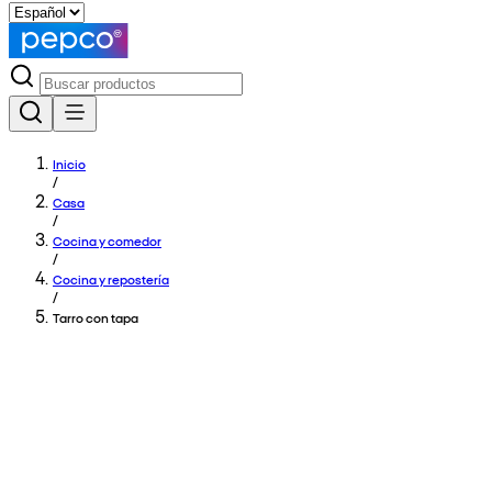
Inicio
/
Casa
/
Cocina y comedor
/
Cocina y repostería
/
Tarro con tapa