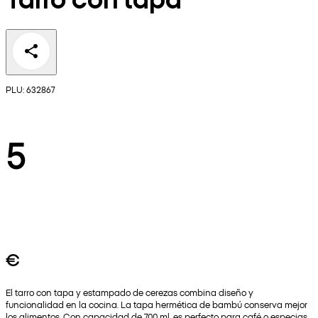
PLU: 632867
5
€
El tarro con tapa y estampado de cerezas combina diseño y
funcionalidad en la cocina. La tapa hermética de bambú conserva mejor
los alimentos. Con capacidad de 700 ml, es perfecto para café o especias.