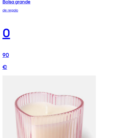
Bolsa grande
de regalo
0
90
€