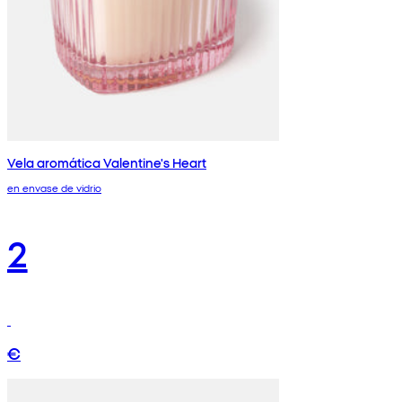
Vela aromática Valentine's Heart
en envase de vidrio
2
€