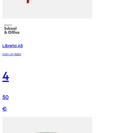
Libreta A5
con un lazo
4
50
€