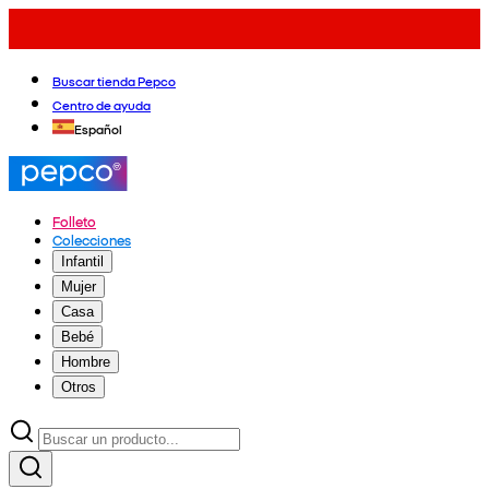
Buscar tienda Pepco
Centro de ayuda
Español
Folleto
Colecciones
Infantil
Mujer
Casa
Bebé
Hombre
Otros