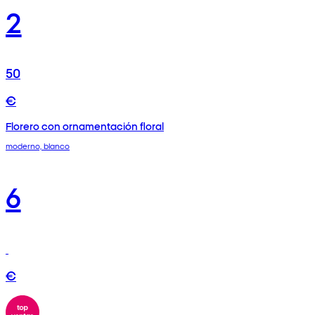
2
50
€
Florero con ornamentación floral
moderno, blanco
6
€