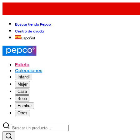
Buscar tienda Pepco
Centro de ayuda
Español
Folleto
Colecciones
Infantil
Mujer
Casa
Bebé
Hombre
Otros