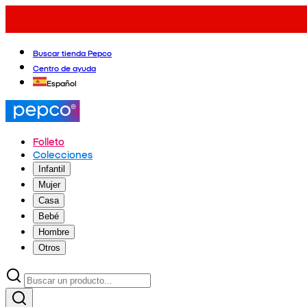
Buscar tienda Pepco
Centro de ayuda
Español
Folleto
Colecciones
Infantil
Mujer
Casa
Bebé
Hombre
Otros