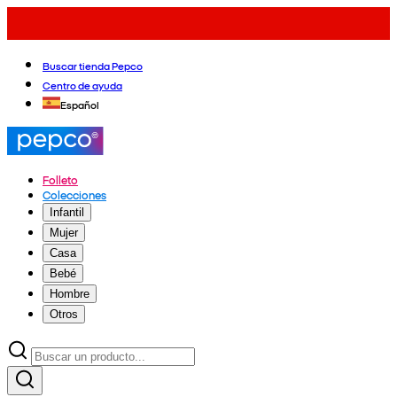
Buscar tienda Pepco
Centro de ayuda
Español
Folleto
Colecciones
Infantil
Mujer
Casa
Bebé
Hombre
Otros