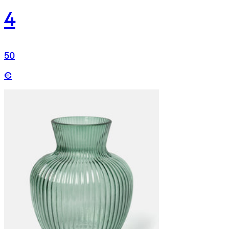
4
50
€