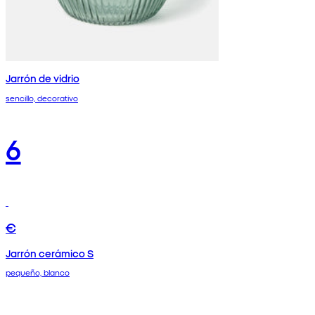
Jarrón de vidrio
sencillo, decorativo
6
€
Jarrón cerámico S
pequeño, blanco