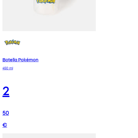
Botella Pokémon
450 ml
2
50
€