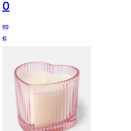
0
90
€