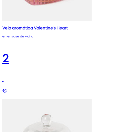
Vela aromática Valentine's Heart
en envase de vidrio
2
€