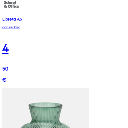
Libreta A5
con un lazo
4
50
€