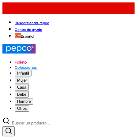
Buscar tienda Pepco
Centro de ayuda
Español
Folleto
Colecciones
Infantil
Mujer
Casa
Bebé
Hombre
Otros