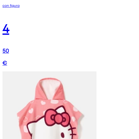
con figura
4
50
€