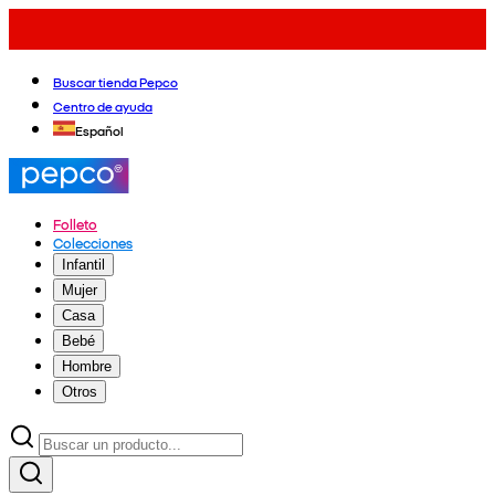
Buscar tienda Pepco
Centro de ayuda
Español
Folleto
Colecciones
Infantil
Mujer
Casa
Bebé
Hombre
Otros