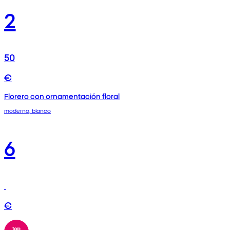
2
50
€
Florero con ornamentación floral
moderno, blanco
6
€