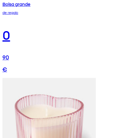
Bolsa grande
de regalo
0
90
€