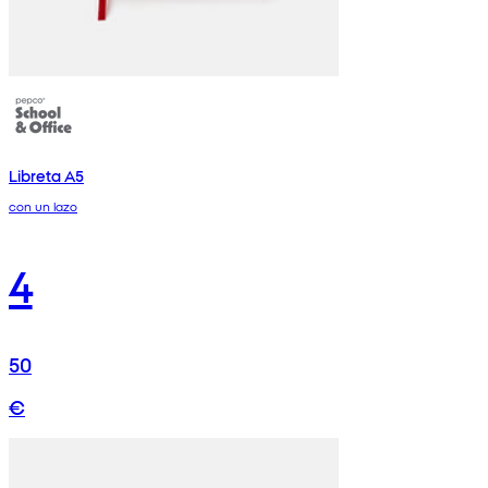
Libreta A5
con un lazo
4
50
€